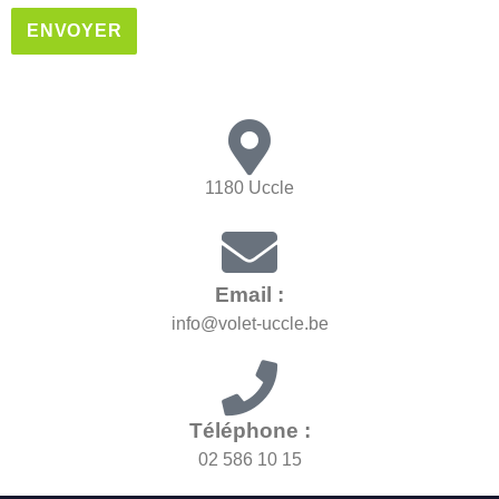
A
l
t
e
1180 Uccle
r
n
a
t
Email :
i
info@volet-uccle.be
v
e
:
Téléphone :
02 586 10 15